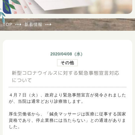
肩こり
腰痛
TOP
新着情報
膝痛
2020/04/08（
水
）
通院が難しい方のための在宅施術
（一般患者様
その他
用）
新型コロナウイルスに対する緊急事態宣言対応
介護の現場を支える訪問施術
（ケアマネージャ
について
様用）
４月７日（火）、政府より緊急事態宣言が発令されました
が、当院は通常どおり診療致します。
厚生労働省から、「鍼灸マッサージは医療に従事する国家
資格であり、停止業務には当たらない」との通達がありま
した。