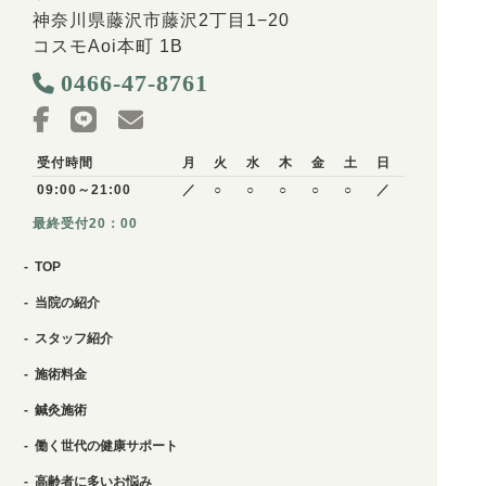
神奈川県藤沢市藤沢2丁目1−20
コスモAoi本町 1B
0466-47-8761
受付時間
月
火
水
木
金
土
日
09:00～21:00
／
○
○
○
○
○
／
最終受付20：00
TOP
当院の紹介
スタッフ紹介
施術料金
鍼灸施術
働く世代の健康サポート
高齢者に多いお悩み